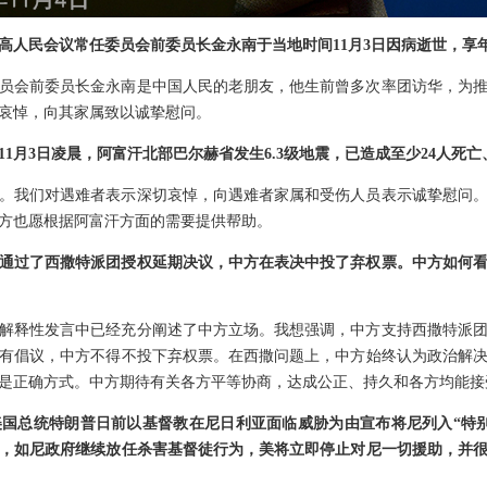
高人民会议常任委员会前委员长金永南于当地时间11月3日因病逝世，享年
员会前委员长金永南是中国人民的老朋友，他生前曾多次率团访华，为
哀悼，向其家属致以诚挚慰问。
1月3日凌晨，阿富汗北部巴尔赫省发生6.3级地震，已造成至少24人死亡
。我们对遇难者表示深切哀悼，向遇难者家属和受伤人员表示诚挚慰问
方也愿根据阿富汗方面的需要提供帮助。
通过了西撒特派团授权延期决议，中方在表决中投了弃权票。中方如何
解释性发言中已经充分阐述了中方立场。我想强调，中方支持西撒特派
有倡议，中方不得不投下弃权票。在西撒问题上，中方始终认为政治解
是正确方式。中方期待有关各方平等协商，达成公正、持久和各方均能接
国总统特朗普日前以基督教在尼日利亚面临威胁为由宣布将尼列入“特
，如尼政府继续放任杀害基督徒行为，美将立即停止对尼一切援助，并