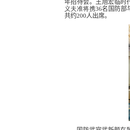
年招待会。王旭宏
临时
义夫准将携
36
名国防部
共约
200
人出席。
国防武官武新颜在