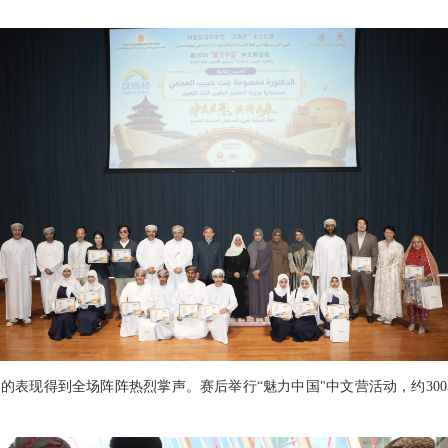
们的表现得到全场阵阵热烈掌声。赛后举行“魅力中国"中文营活动，约30