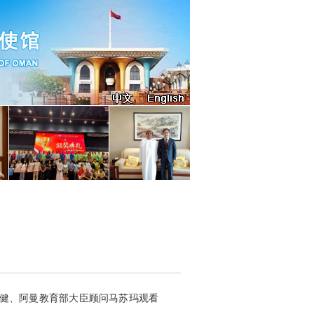
使吕健、阿曼教育部大臣顾问马苏玛观看