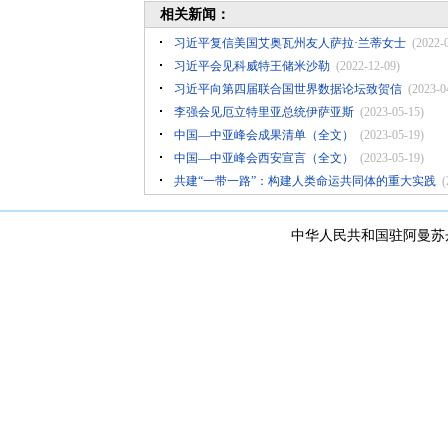
相关新闻：
习近平复信美国艾奥瓦州友人萨拉·兰蒂女士
(2022-
习近平会见科威特王储米沙勒
(2022-12-09)
习近平向第四届联合国世界数据论坛致贺信
(2023-0
李强会见厄立特里亚总统伊萨亚斯
(2023-05-15)
中国—中亚峰会成果清单（全文）
(2023-05-19)
中国—中亚峰会西安宣言（全文）
(2023-05-19)
共建“一带一路”：构建人类命运共同体的重大实践
(
中华人民共和国驻阿曼苏丹国