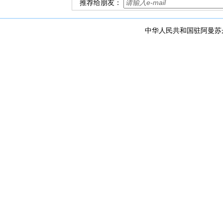
推荐给朋友：
中华人民共和国驻阿曼苏丹国