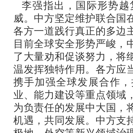
李强指出，国际形势越
威。中方坚定维护联合国
各方一道践行真正的多边
目前全球安全形势严峻，
了大量劝和促谈努力，将
温发挥独特作用。各方应
携手加强全球发展合作，
业、能力建设等重点领域
为负责任的发展中大国，
机遇，共同发展。中方支