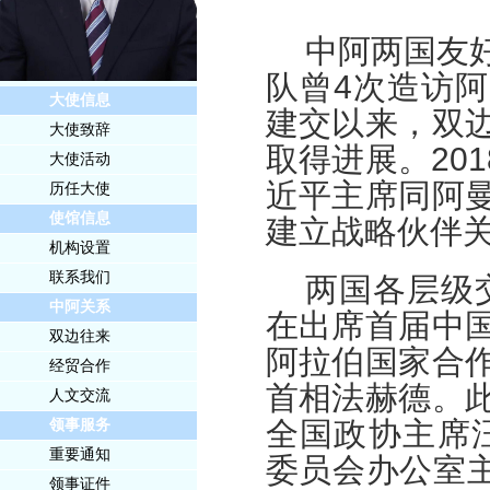
中阿两国友
队曾4次造访阿
大使信息
建交以来，双
大使致辞
取得进展。20
大使活动
近平主席同阿
历任大使
使馆信息
建立战略伙伴
机构设置
联系我们
两国各层级交
中阿关系
在出席首届中
双边往来
阿拉伯国家合
经贸合作
首相法赫德。
人文交流
全国政协主席汪
领事服务
重要通知
委员会办公室主
领事证件