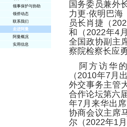
国务委员兼外
领事保护与协助
力更·依明巴海（
领侨动态
员长肖捷（202
联系我们
走进阿曼
和（2022年
阿曼概况
全国政协副主席
实用信息
察院检察长应勇
阿方访华
（2010年7
外交事务主管大
合作论坛第六届
年7月来华出
协商会议主席马
尔（2022年1