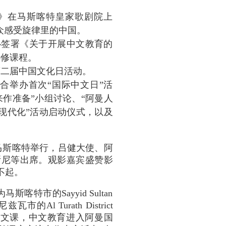
会》在马斯喀特皇家歌剧院上
众感受旋律里的中国。
中心签署《关于开展中文教育的
选修课程。
第二届中国文化日活动。
联合举办首次“国际中文日”活
作准备”小组讨论、“阿曼人
现代化”活动启动仪式，以及
在马斯喀特举行，吕健大使、阿
斯尼等出席。观影嘉宾盛赞影
不起。
特市的Sayyid Sultan
及尼兹瓦市的Al Turath District
School）开设中文课，中文教育进入阿曼国