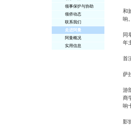
领事保护与协助
和
领侨动态
响
联系我们
走进阿曼
同
阿曼概况
年
实用信息
首
萨
游
商
响
影