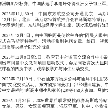
洋洲帆船锦标赛。中国队选手李雨轩夺得亚洲女子组亚军
2025年11月30日，中国东方航空公司开通北京—
。12月1日，北京—马斯喀特首航推介会在马斯喀特举行
游大臣萨利姆、东航副总经理李晔出席。活动现场举行隆
2025年12月1日，由中国驻阿曼使馆主办的“阿曼人眼
仪式在马斯喀特举行。活动征集到包括文章、绘画、视频
民日报等央媒予以充分报道。
2025年12月8日至9日，教育部中外语言交流合作中
间出席阿曼中文教育项目启动仪式，会见阿教育次大臣
文课程的四所中学，观摩教学并与师生互动交流。
2025年12月19日，中石油东方物探公司与迪拜中阿卫
中国”文化交流活动。东方物探阿曼项目部经理田建辉、
设中文课程的4所高中师生和家长代表等150人参加。吕健
2026年1月24日，2026世界乒联常规挑战赛马斯喀
、女单、男双、女双四项冠军，混双亚军。其中，小将温瑞