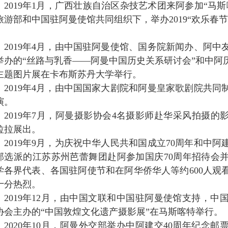
2019年1月，广西壮族自治区杂技艺术团来阿参加“马
旅游部和中国驻阿曼使馆共同组织下，举办2019“欢乐春
。
2019年4月，由中国驻阿曼使馆、国务院新闻办、阿
举办的“丝路与乳香——阿曼中国历史关系研讨会”和中阿
主题图片展在卡布斯苏丹大学举行。
2019年4月，由中国国家大剧院和阿曼皇家歌剧院共
演。
2019年7月，阿曼摄影协会4名摄影师赴华采风拍摄
拉拉展出。
2019年9月，为庆祝中华人民共和国成立70周年和中阿
部选派的江苏苏州芭蕾舞团赴阿参加国庆70周年招待会
学各界代表、各国驻阿使节和在阿华侨华人等约600人观
十分热烈。
2019年12月，由中国文联和中国驻阿曼使馆支持，
协会主办的“中国敦煌文化遗产摄影展”在马斯喀特举行。
2020年10月，阿曼外交部举办中阿建交40周年纪念