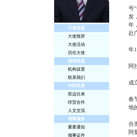
号
发
年
大使信息
赴
大使致辞
大使活动
年
历任大使
使馆信息
阿
机构设置
联系我们
成
中阿关系
双边往来
春
经贸合作
地
人文交流
领事服务
合
重要通知
阿
领事证件