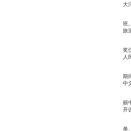
大
班
旅
奖
人
期
中
丽
开
单