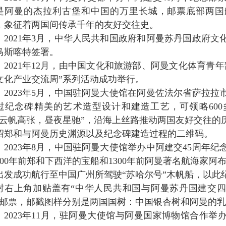
是阿曼的杰拉利古堡和中国的万里长城，邮票底部两国
，象征着两国间传承千年的友好交往史。
2021年3月，中华人民共和国政府和阿曼苏丹国政府
马斯喀特签署。
2021年12月，由中国文化和旅游部、阿曼文化体育青
文化产业交流周”系列活动成功举行。
2023年5月，中国驻阿曼大使馆在阿曼佐法尔省萨拉
过纪念碑精美的艺术造型设计和建造工艺，可领略60
“云帆高张，昼夜星驰”，沿海上丝路推动两国友好交往的
绍郑和与阿曼历史渊源以及纪念碑建造过程的二维码。
2023年8月，中国驻阿曼大使馆举办中阿建交45周年
600年前郑和下西洋的宝船和1300年前阿曼著名航海家阿
出发成功航行至中国广州所驾驶“苏哈尔号”木帆船，以此
封右上角加贴盖有“中华人民共和国与阿曼苏丹国建交四
”邮票，邮戳图样分别是两国国树：中国银杏树和阿曼的
2023年11月，驻阿曼大使馆与阿曼国家博物馆合作