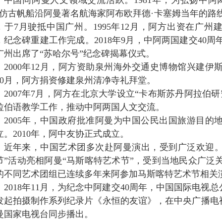
中国同阿曼人文领域交流活跃。1981年，为弘扬中阿
”仿古帆船沿阿曼著名航海家阿布欧拜德·卡塞姆当年的路
，于7月驶抵中国广州。1995年12月，阿方出资在广州建
，纪念碑重建工作完成。2018年9月，中阿两国建交40
广州出席了“苏哈尔号”纪念碑揭幕仪式。
2000年12月，阿方资助泉州海外交通史博物馆兴建伊斯
10月，阿方捐资修建泉州清净寺礼拜堂。
2007年7月，阿方在北京大学设立“卡布斯苏丹阿拉伯
拉伯语教学工作，推动中阿两国人文交流。
2005年，中国政府批准阿曼为中国公民出国旅游目的地
立。2010年，阿中友协正式成立。
近年来，中国艺术团多次赴阿曼演出，受到广泛欢迎。2
节”活动亮相阿曼“马斯喀特艺术节”，受到当地民众广泛
的不同艺术团组已连续多年来阿参加马斯喀特艺术节相关
2018年11月，为纪念中阿建交40周年，中国国际电视
发起拍摄制作系列纪录片《永恒的友谊》，在中央广播电视
曼国家电视台同步播出。