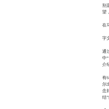
别
望
在
字
通
中
介
有
尔
念
结