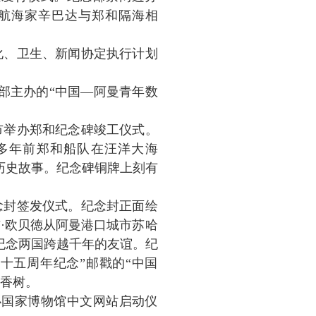
航海家辛巴达与郑和隔海相
文化、卫生、新闻协定执行计划
年部主办的“中国—阿曼青年数
拉市举办郑和纪念碑竣工仪式。
0多年前郑和船队在汪洋大海
历史故事。纪念碑铜牌上刻有
纪念封签发仪式。纪念封正面绘
布·欧贝徳从阿曼港口城市苏哈
纪念两国跨越千年的友谊。纪
十五周年纪念”邮戳的“中国
乳香树。
举办国家博物馆中文网站启动仪