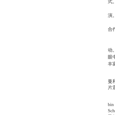
式
演
合
动
眼
丰
曼
片
bin
Sc