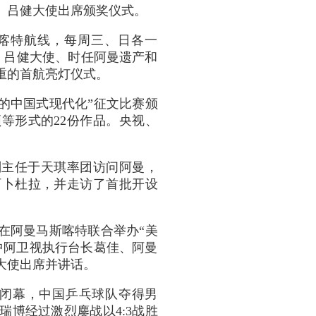
。吕健大使出席颁奖仪式。
马斯喀特航线，每周三、日各一
。吕健大使、时任阿曼遗产和
重的首航亮灯仪式。
中的中国式现代化”征文比赛颁
等形式的22份作品。央视、
心副主任于天琪率团访问阿曼，
阿卜杜拉，并走访了首批开设
视在阿曼马斯喀特联合举办“美
中阿卫视执行台长葛佳、阿曼
大使出席并讲话。
特站闭幕，中国乒乓球队夺得男
博经过激烈鏖战以4:3战胜