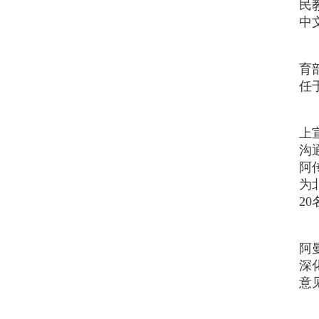
民
中
育
任
上
沟
阿
为
2
阿
深
意